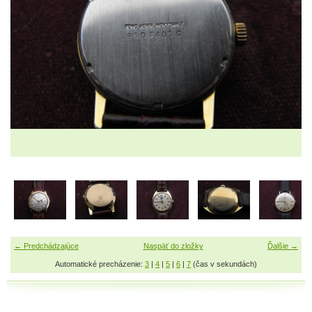
← Predchádzajúce
Naspäť do zložky
Ďalšie →
Automatické precházenie:
3
|
4
|
5
|
6
|
7
(čas v sekundách)