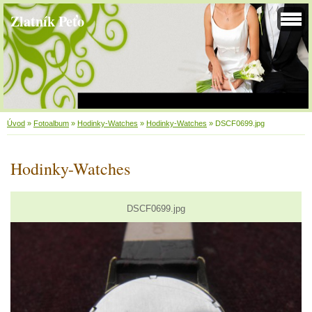
Zlatník Peťo
Úvod
»
Fotoalbum
»
Hodinky-Watches
»
Hodinky-Watches
»
DSCF0699.jpg
Hodinky-Watches
DSCF0699.jpg