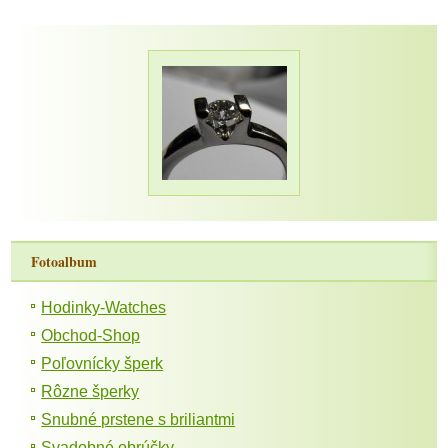
Fotoalbum
Hodinky-Watches
Obchod-Shop
Poľovnícky šperk
Rôzne šperky
Snubné prstene s briliantmi
Svadobné obrúčky