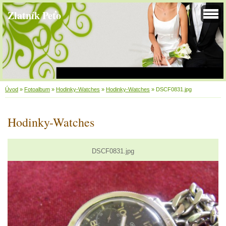
Zlatník Peťo
Úvod
»
Fotoalbum
»
Hodinky-Watches
»
Hodinky-Watches
»
DSCF0831.jpg
Hodinky-Watches
DSCF0831.jpg