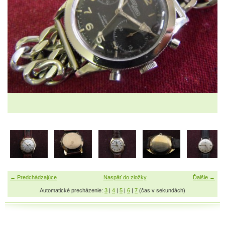
← Predchádzajúce
Naspäť do zložky
Ďalšie →
Automatické precházenie:
3
|
4
|
5
|
6
|
7
(čas v sekundách)