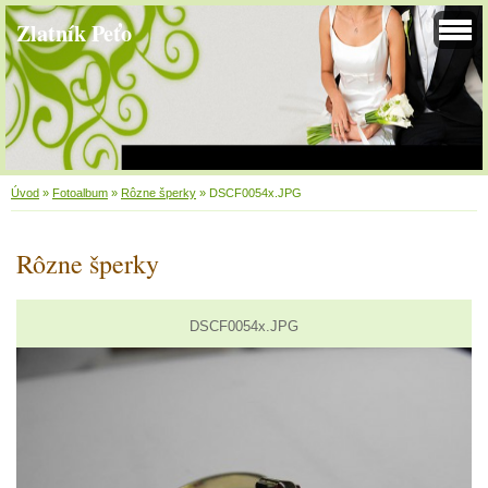
Zlatník Peťo
Úvod
»
Fotoalbum
»
Rôzne šperky
»
DSCF0054x.JPG
Rôzne šperky
DSCF0054x.JPG