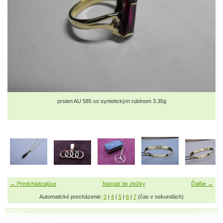
prsten AU 585 so syntetickým rubínom 3.35g
← Predchádzajúce
Naspäť do zložky
Ďalšie →
Automatické precházenie:
3
|
4
|
5
|
6
|
7
(čas v sekundách)