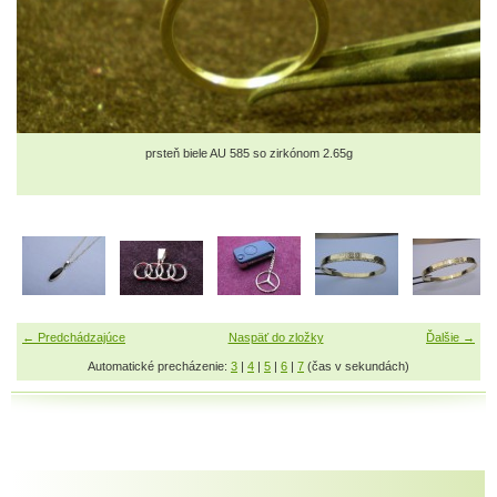
prsteň biele AU 585 so zirkónom 2.65g
← Predchádzajúce
Naspäť do zložky
Ďalšie →
Automatické precházenie:
3
|
4
|
5
|
6
|
7
(čas v sekundách)