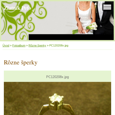
Zlatník Peťo
Úvod
»
Fotoalbum
»
Rôzne šperky
»
PC120208x.jpg
Rôzne šperky
PC120208x.jpg