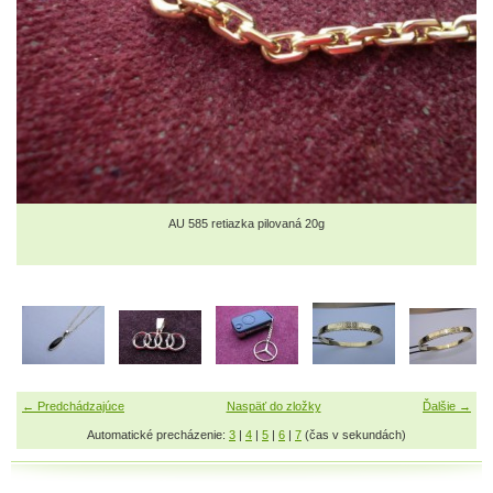
AU 585 retiazka pilovaná 20g
← Predchádzajúce
Naspäť do zložky
Ďalšie →
Automatické precházenie:
3
|
4
|
5
|
6
|
7
(čas v sekundách)