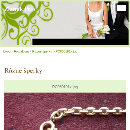
Zlatník Peťo
Úvod
»
Fotoalbum
»
Rôzne šperky
»
PC060191x.jpg
Rôzne šperky
PC060191x.jpg