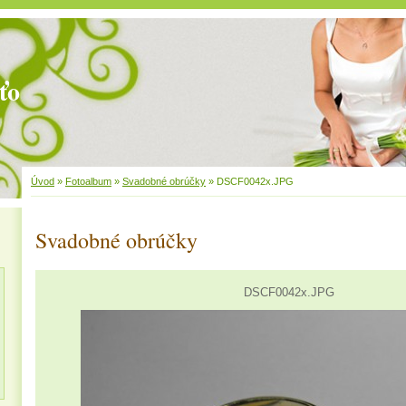
ťo
Úvod
»
Fotoalbum
»
Svadobné obrúčky
»
DSCF0042x.JPG
Svadobné obrúčky
DSCF0042x.JPG