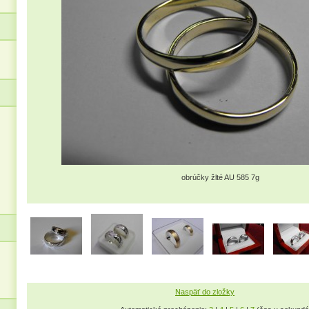
obrúčky žlté AU 585 7g
Naspäť do zložky