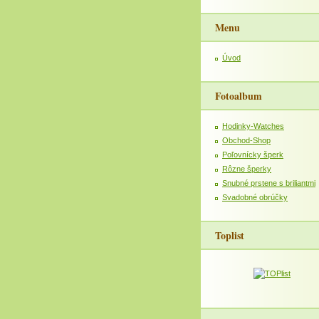
Menu
Úvod
Fotoalbum
Hodinky-Watches
Obchod-Shop
Poľovnícky šperk
Rôzne šperky
Snubné prstene s briliantmi
Svadobné obrúčky
Toplist