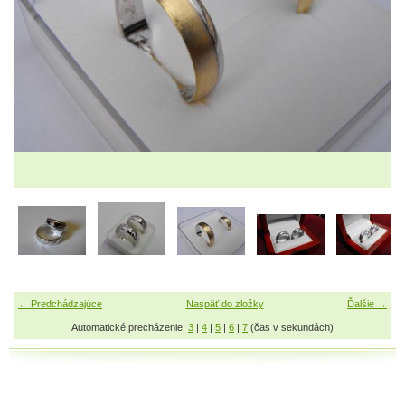
← Predchádzajúce
Naspäť do zložky
Ďalšie →
Automatické precházenie:
3
|
4
|
5
|
6
|
7
(čas v sekundách)