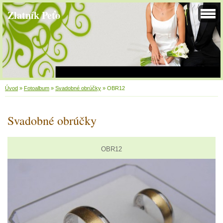
Zlatník Peťo
Úvod
»
Fotoalbum
»
Svadobné obrúčky
»
OBR12
Svadobné obrúčky
OBR12