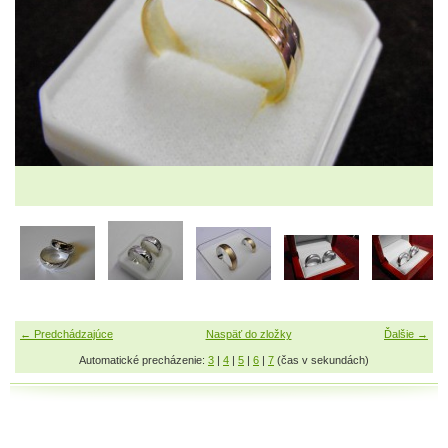
← Predchádzajúce
Naspäť do zložky
Ďalšie →
Automatické precházenie:
3
|
4
|
5
|
6
|
7
(čas v sekundách)