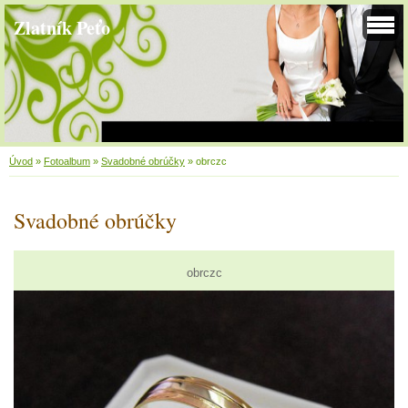
Zlatník Peťo
Úvod
»
Fotoalbum
»
Svadobné obrúčky
»
obrczc
Svadobné obrúčky
obrczc