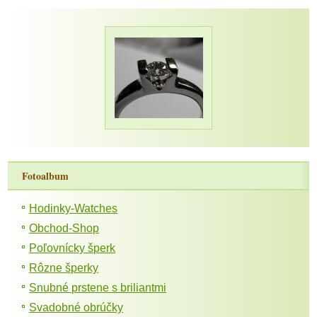
Fotoalbum
Hodinky-Watches
Obchod-Shop
Poľovnícky šperk
Rôzne šperky
Snubné prstene s briliantmi
Svadobné obrúčky