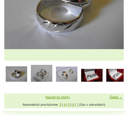
Naspäť do zložky
Ďalšie →
Automatické precházenie:
3
|
4
|
5
|
6
|
7
(čas v sekundách)