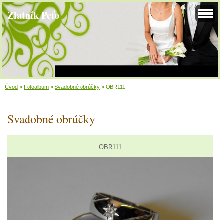
Zlatník Peťo
Úvod
»
Fotoalbum
»
Svadobné obrúčky
»
OBR111
Svadobné obrúčky
OBR111